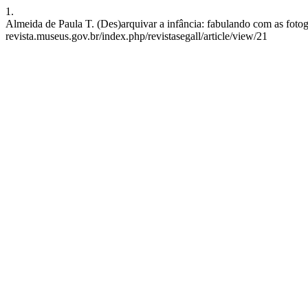
1.
Almeida de Paula T. (Des)arquivar a infância: fabulando com as fotog
revista.museus.gov.br/index.php/revistasegall/article/view/21