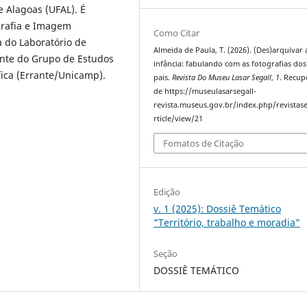
e Alagoas (UFAL). É
Grafia e Imagem
Como Citar
 do Laboratório de
Almeida de Paula, T. (2026). (Des)arquivar 
ante do Grupo de Estudos
infância: fabulando com as fotografias do
ica (Errante/Unicamp).
pais.
Revista Do Museu Lasar Segall
,
1
. Recu
de https://museulasarsegall-
revista.museus.gov.br/index.php/revistase
rticle/view/21
Fomatos de Citação
Edição
v. 1 (2025): Dossiê Temático
"Território, trabalho e moradia"
Seção
DOSSIÊ TEMÁTICO