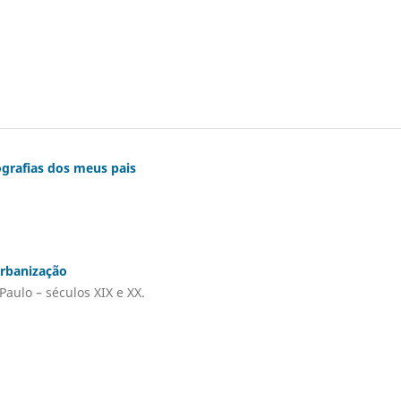
ografias dos meus pais
urbanização
aulo – séculos XIX e XX.