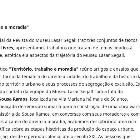
lho e moradia"
al da Revista do Museu Lasar Segall traz três conjuntos de textos.
 Livres
, apresentamos trabalhos que tratam de temas ligados à
te, estética e a aspectos da trajetória do Museu Lasar Segall.
tico
"Território, trabalho e moradia"
reúne artigos e ensaios que 
torno da temática do direito à cidade, do trabalho e da história d
do território urbano e seus processos de segregação e exclusão. E
 do contato da equipe do Museu Lasar Segall com a luta da
Sousa Ramos
, localizada na Vila Mariana há mais de 50 anos,
eaçada de remoção sumária para a construção de uma obra viári
istória da Sousa Ramos, em conversas com seus moradores e com
ados à causa do direito à moradia, acabamos descobrindo uma rica
tífica sobre as etapas históricas da produção do espaço urbano,
ão, desde o período colonial até o século XXI. As pessoas que