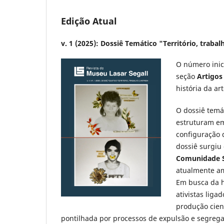
Edição Atual
v. 1 (2025): Dossiê Temático "Território, traba
O número inici
seção
Artigos
história da ar
O dossiê temá
estruturam em 
configuração 
dossiê surgiu
Comunidade 
atualmente am
Em busca da h
ativistas lig
produção cien
pontilhada por processos de expulsão e segregaç