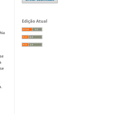
Edição Atual
 Na
se
a
sse
a.