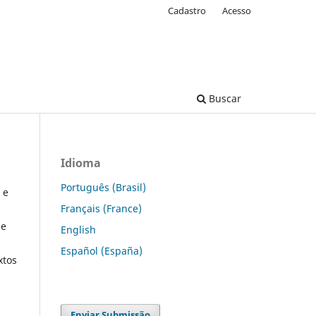
Cadastro
Acesso
Buscar
Idioma
Português (Brasil)
 e
Français (France)
 e
English
Español (España)
xtos
Enviar Submissão