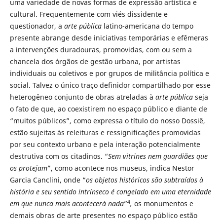
uma variedade de novas formas de expressão artística e
cultural. Frequentemente com viés dissidente e
questionador, a
arte pública
latino-americana do tempo
presente abrange desde iniciativas temporárias e efêmeras
a intervenções duradouras, promovidas, com ou sem a
chancela dos órgãos de gestão urbana, por artistas
individuais ou coletivos e por grupos de militância política e
social. Talvez o único traço definidor compartilhado por esse
heterogêneo conjunto de obras atreladas à
arte pública
seja
o fato de que, ao coexistirem no espaço público e diante de
“muitos públicos”, como expressa o título do nosso Dossiê,
estão sujeitas às releituras e ressignificações promovidas
por seu contexto urbano e pela interação potencialmente
destrutiva com os citadinos. “
Sem vitrines nem guardiães que
os protejam
”, como acontece nos museus, indica Nestor
Garcia Canclini, onde “
os objetos históricos são subtraídos à
história e seu sentido intrínseco é congelado em uma eternidade
4
em que nunca mais acontecerá nada
”
,
os monumentos e
demais obras de arte presentes no espaço público estão