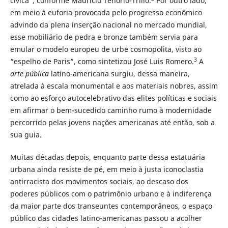
cívica”, conforme Mauricio Tenorio-Trillo.
Por outro lado,
em meio à euforia provocada pelo progresso econômico
advindo da plena inserção nacional no mercado mundial,
esse mobiliário de pedra e bronze também servia para
emular o modelo europeu de urbe cosmopolita, visto ao
3
“espelho de Paris”, como sintetizou José Luis Romero.
A
arte pública
latino-americana surgiu, dessa maneira,
atrelada à escala monumental e aos materiais nobres, assim
como ao esforço autocelebrativo das elites políticas e sociais
em afirmar o bem-sucedido caminho rumo à modernidade
percorrido pelas jovens nações americanas até então, sob a
sua guia.
Muitas décadas depois, enquanto parte dessa estatuária
urbana ainda resiste de pé, em meio à justa iconoclastia
antirracista dos movimentos sociais, ao descaso dos
poderes públicos com o patrimônio urbano e à indiferença
da maior parte dos transeuntes contemporâneos, o espaço
público das cidades latino-americanas passou a acolher