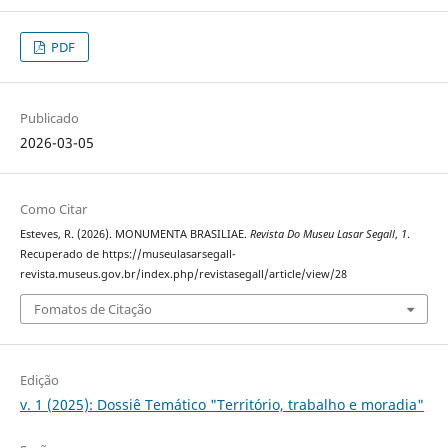
PDF
Publicado
2026-03-05
Como Citar
Esteves, R. (2026). MONUMENTA BRASILIAE.
Revista Do Museu Lasar Segall
,
1
.
Recuperado de https://museulasarsegall-
revista.museus.gov.br/index.php/revistasegall/article/view/28
Fomatos de Citação
Edição
v. 1 (2025): Dossiê Temático "Território, trabalho e moradia"