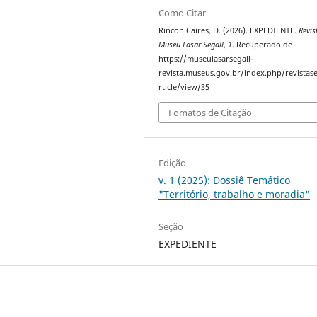
Como Citar
Rincon Caires, D. (2026). EXPEDIENTE.
Revis
Museu Lasar Segall
,
1
. Recuperado de
https://museulasarsegall-
revista.museus.gov.br/index.php/revistase
rticle/view/35
Fomatos de Citação
Edição
v. 1 (2025): Dossiê Temático
"Território, trabalho e moradia"
Seção
EXPEDIENTE