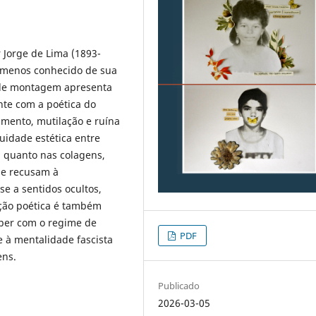
r Jorge de Lima (1893-
o menos conhecido de sua
 de montagem apresenta
nte com a poética do
mento, mutilação e ruína
uidade estética entre
a quanto nas colagens,
se recusam à
se a sentidos ocultos,
pção poética é também
mper com o regime de
PDF
e à mentalidade fascista
ens.
Publicado
2026-03-05