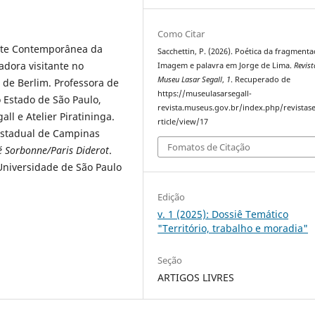
Como Citar
rte Contemporânea da
Sacchettin, P. (2026). Poética da fragmenta
dora visitante no
Imagem e palavra em Jorge de Lima.
Revis
Museu Lasar Segall
,
1
. Recuperado de
 de Berlim. Professora de
https://museulasarsegall-
o Estado de São Paulo,
revista.museus.gov.br/index.php/revistase
l e Atelier Piratininga.
rticle/view/17
 Estadual de Campinas
Fomatos de Citação
é Sorbonne/Paris Diderot
.
Universidade de São Paulo
Edição
v. 1 (2025): Dossiê Temático
"Território, trabalho e moradia"
Seção
ARTIGOS LIVRES