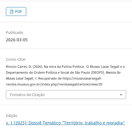
PDF
Publicado
2026-03-05
Como Citar
Rincon Caires, D. (2026). Na mira da Polícia Política : O Museu Lasar Segall e o
Departamento de Ordem Política e Social de São Paulo (DEOPS).
Revista Do
Museu Lasar Segall
,
1
. Recuperado de https://museulasarsegall-
revista.museus.gov.br/index.php/revistasegall/article/view/20
Fomatos de Citação
Edição
v. 1 (2025): Dossiê Temático "Território, trabalho e moradia"