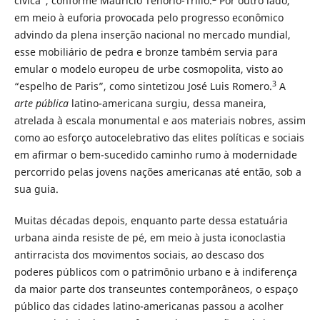
cívica”, conforme Mauricio Tenorio-Trillo.
Por outro lado,
em meio à euforia provocada pelo progresso econômico
advindo da plena inserção nacional no mercado mundial,
esse mobiliário de pedra e bronze também servia para
emular o modelo europeu de urbe cosmopolita, visto ao
3
“espelho de Paris”, como sintetizou José Luis Romero.
A
arte pública
latino-americana surgiu, dessa maneira,
atrelada à escala monumental e aos materiais nobres, assim
como ao esforço autocelebrativo das elites políticas e sociais
em afirmar o bem-sucedido caminho rumo à modernidade
percorrido pelas jovens nações americanas até então, sob a
sua guia.
Muitas décadas depois, enquanto parte dessa estatuária
urbana ainda resiste de pé, em meio à justa iconoclastia
antirracista dos movimentos sociais, ao descaso dos
poderes públicos com o patrimônio urbano e à indiferença
da maior parte dos transeuntes contemporâneos, o espaço
público das cidades latino-americanas passou a acolher