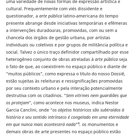
uma variedade de novas formas de expressão artística e
cultural. Frequentemente com viés dissidente e
questionador, a
arte pública
latino-americana do tempo
presente abrange desde iniciativas temporárias e efêmeras
a intervenções duradouras, promovidas, com ou sem a
chancela dos órgãos de gestão urbana, por artistas
individuais ou coletivos e por grupos de militância política e
social. Talvez o único traço definidor compartilhado por esse
heterogêneo conjunto de obras atreladas à
arte pública
seja
o fato de que, ao coexistirem no espaço público e diante de
“muitos públicos”, como expressa o título do nosso Dossiê,
estão sujeitas às releituras e ressignificações promovidas
por seu contexto urbano e pela interação potencialmente
destrutiva com os citadinos. “
Sem vitrines nem guardiães que
os protejam
”, como acontece nos museus, indica Nestor
Garcia Canclini, onde “
os objetos históricos são subtraídos à
história e seu sentido intrínseco é congelado em uma eternidade
4
em que nunca mais acontecerá nada
”
,
os monumentos e
demais obras de arte presentes no espaço público estão